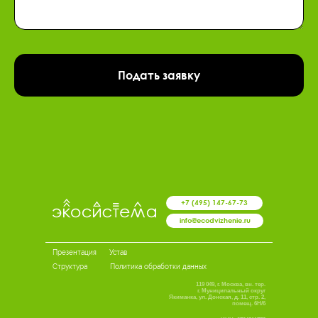
Подать заявку
+7 (495) 147-67-73
info@ecodvizhenie.ru
Презентация
Устав
Структура
Политика обработки данных
119 049, г. Москва, вн. тер.
г. Муниципальный округ
Якиманка, ул. Донская, д. 11, стр. 2,
помещ. 6Н/6