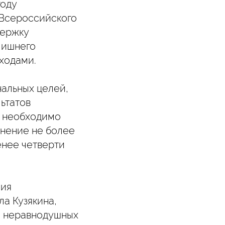
году
 Всероссийского
держку
лишнего
ходами.
нальных целей,
ьтатов
у необходимо
онение не более
енее четверти
ния
а Кузякина,
о неравнодушных