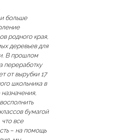
 и больше
коление
ов родного края,
ых деревьев для
и. В прошлом
на переработку
ет от вырубки 17
ого школьника в
 назначения,
 восполнить
 классов бумагой
 что все
ость
–
на помощь
лия, мы