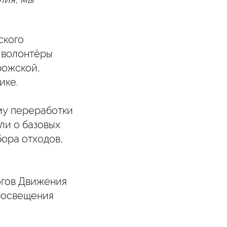
ского
 волонтёры
рожской,
ике.
му переработки
ли о базовых
бора отходов,
огов Движения
просвещения