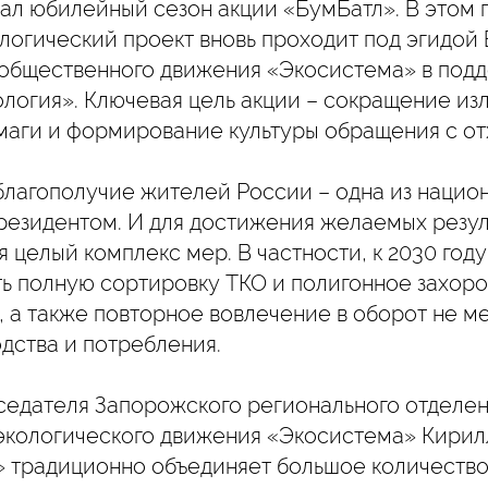
ал юбилейный сезон акции «БумБатл». В этом 
логический проект вновь проходит под эгидой
 общественного движения «Экосистема» в под
логия». Ключевая цель акции – сокращение из
маги и формирование культуры обращения с от
благополучие жителей России – одна из нацио
резидентом. И для достижения желаемых резул
 целый комплекс мер. В частности, к 2030 год
ть полную сортировку ТКО и полигонное захор
, а также повторное вовлечение в оборот не м
дства и потребления.
седателя Запорожского регионального отделе
экологического движения «Экосистема» Кирилл
» традиционно объединяет большое количеств