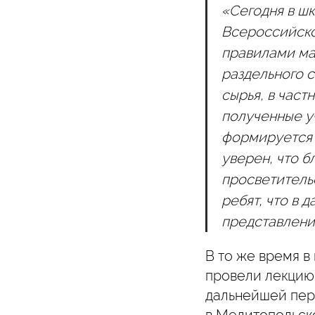
«Сегодня в ш
Всероссийско
правилами мар
раздельного с
сырья, в част
полученные у
формируется 
уверен, что 
просветитель
ребят, что в 
представлени
В то же время 
провели лекцию 
дальнейшей пер