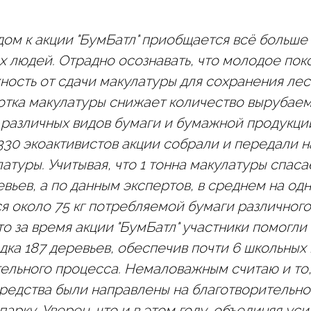
дом к акции "БумБатл" приобщается всё больше
х людей. Отрадно осознавать, что молодое по
ость от сдачи макулатуры для сохранения лес
отка макулатуры снижает количество вырубаем
 различных видов бумаги и бумажной продукци
330 экоактивистов акции собрали и передали 
латуры. Учитывая, что 1 тонна макулатуры спаса
вьев, а по данным экспертов, в среднем на одн
я около 75 кг потребляемой бумаги различного
то за время акции "БумБатл" участники помогли
дка 187 деревьев, обеспечив почти 6 школьных
тельного процесса. Немаловажным считаю и то,
редства были направлены на благотворительн
арку. Уверен, что и в этом году, объединяя уси