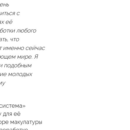
ень
иться с
ах её
аботки любого
ть, что
т именно сейчас
ающем мире. Я
и подобным
ние молодых
му
осистема»
 для её
боре макулатуры