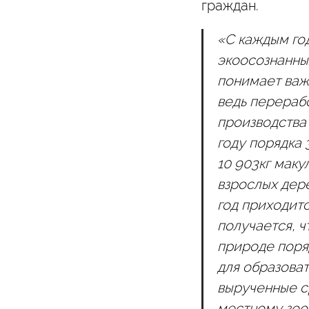
граждан.
«С каждым го
экоосознанны
понимает важн
ведь перераб
производства
году порядка 
10 903кг маку
взрослых дере
год приходитс
получается, ч
природе поря
для образова
вырученные с
местному зооп