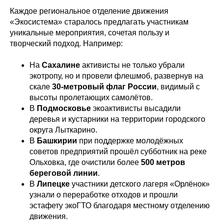
Каждое региональное отделение движения
«Экосистема» старалось предлагать участникам
уникальные мероприятия, сочетая пользу и
творческий подход. Например:
На
Сахалине
активисты не только убрали
экотропу, но и провели флешмоб, развернув на
скале
30-метровый флаг России
, видимый с
высоты пролетающих самолётов.
В
Подмосковье
экоактивисты высадили
деревья и кустарники на территории городского
округа Лыткарино.
В
Башкирии
при поддержке молодёжных
советов предприятий прошёл субботник на реке
Ольховка, где очистили более
500 метров
береговой линии
.
В
Липецке
участники детского лагеря «Орлёнок»
узнали о переработке отходов и прошли
эстафету экоГТО благодаря местному отделению
движения.