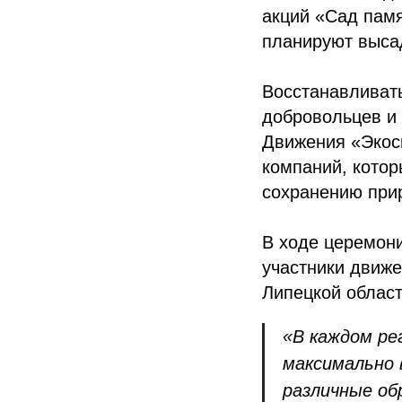
акций «Сад памя
планируют выса
Восстанавливать
добровольцев и
Движения «Экоси
компаний, котор
сохранению при
В ходе церемон
участники движе
Липецкой област
«В каждом ре
максимально 
различные об