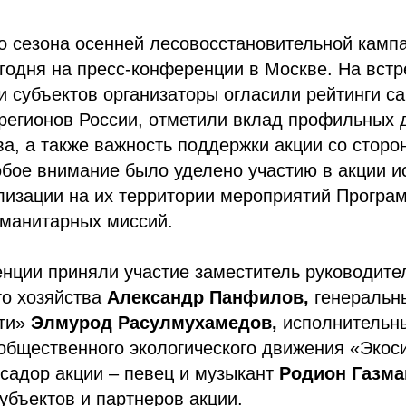
го сезона осенней лесовосстановительной кам
годня на пресс-конференции в Москве. На встр
 субъектов организаторы огласили рейтинги с
 регионов России, отметили вклад профильных
ва, а также важность поддержки акции со сторо
обое внимание было уделено
участию в акции и
лизации на их территории мероприятий Програ
уманитарных миссий.
енции приняли участие заместитель руководите
го хозяйства
Александр Панфилов,
генеральн
ти»
Элмурод Расулмухамедов,
исполнительн
 общественного экологического движения «Эко
садор акции – певец и музыкант
Родион Газма
убъектов и партнеров акции.