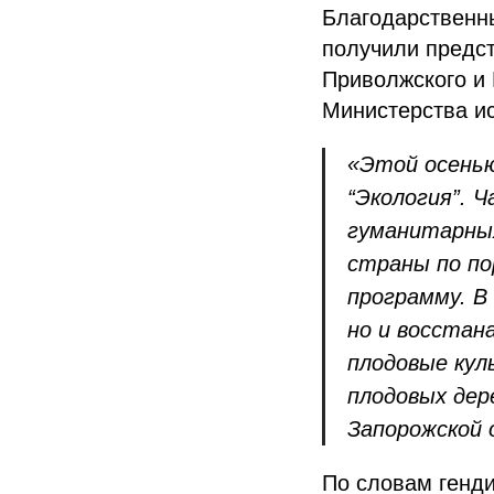
Благодарственны
получили предс
Приволжского и
Министерства ис
«Этой осенью
“Экология”. 
гуманитарных
страны по по
программу. В
но и восстан
плодовые кул
плодовых дер
Запорожской 
По словам генд