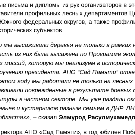
е письма и дипломы из рук организаторов в эт
тавители профильных лесных департаментов Ц
 Южного федеральных округов, а также профил
торических субъектов.
 мы высаживали деревья не только в рамках 
Часть из них была высажена по Программе эко
 миссий, которую мы реализуем в историческ
ручению президента. АНО “Сад Памяти” отве
 этом году мы работали не только на лесных
авливали поврежденные в результате боевых 
ьтуры в частном секторе. Мы уже раздали ок
евьев и кустарников разным семьям в ДНР, ЛНР
областях»,
– сказал
Элмурод Расулмухамедо
иректора АНО «Сад Памяти», в год юбилея Поб