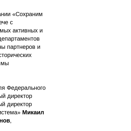
пании «Сохраним
ече с
амых активных и
 департаментов
ны партнеров и
сторических
ммы
ля Федерального
ый директор
ый директор
система»
Микаил
нов
,