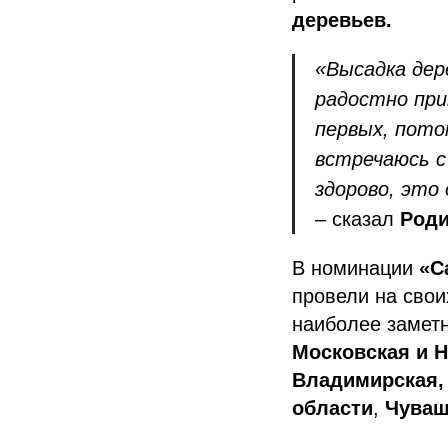
деревьев.
«Высадка дере
радостно при
первых, пото
встречаюсь с
здорово, это
– сказал
Роди
В номинации
«С
провели на сво
наиболее заметн
Московская и 
Владимирская, 
области
,
Чуваш