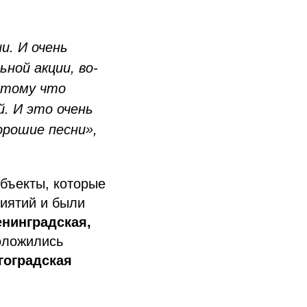
и. И очень
ной акции, во-
отому что
. И это очень
орошие песни»,
бъекты, которые
иятий и были
енинградская,
оложились
гоградская