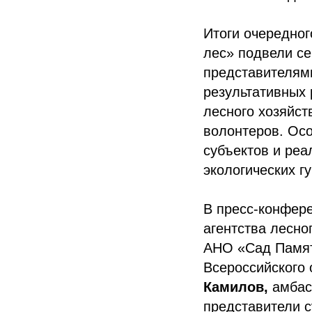
Итоги очередно
лес» подвели се
представителями
результативных
лесного хозяйст
волонтеров. Ос
субъектов и реа
экологических г
В пресс-конфер
агентства лесно
АНО «Сад Памя
Всероссийского
Камилов,
амбас
представители с