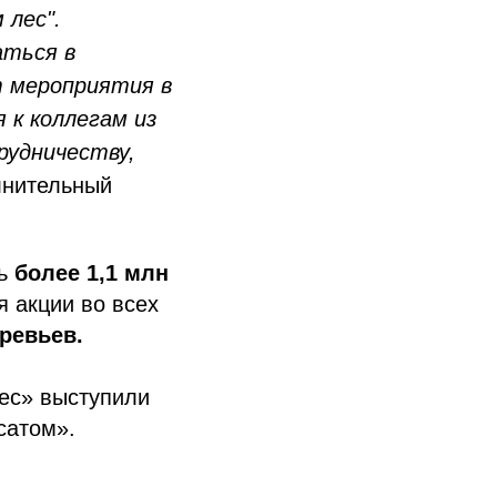
 лес".
аться в
т мероприятия в
 к коллегам из
рудничеству,
лнительный
сь
более 1,1 млн
я акции во всех
ревьев.
ес» выступили
сатом».