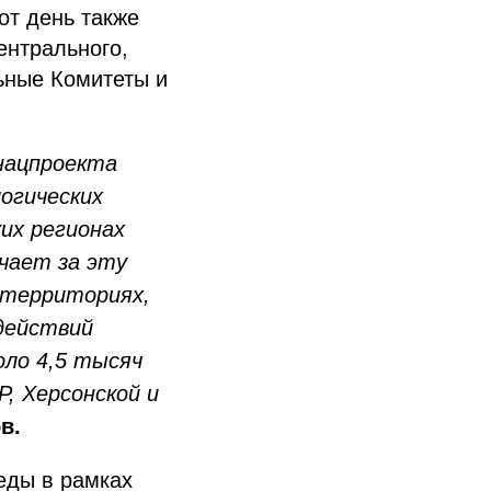
от день также
ентрального,
ьные Комитеты и
нацпроекта
логических
их регионах
чает за эту
 территориях,
действий
оло 4,5 тысяч
, Херсонской и
в.
еды в рамках