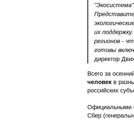
"Экосистема"
Представител
экологически
их поддержку.
регионов - ч
готовы включ
директор Дви
Всего за осенни
человек
в разны
российских суб
Официальными п
Сбер (генераль