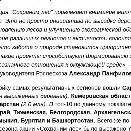
ция "Сохраним лес" привлекает внимание милл
. Это не просто инициатива по высадке дере
новлению лесов и улучшению экологической об
тие различных регионов и активность волонт
что забота о природе становится приоритет
такие проекты способствуют формированию э
сознанного отношения к окружающей среде»,
руководителя Рослесхоза
Александр Панфилов
ройку самых результативных регионов вошли
Са
лн высаженных деревьев),
Кемеровская област
арстан
(2,0 млн). В
топ-10 по данному показат
край
,
Тюменская, Белгородская, Архангельск
мыкия, Бурятия и Башкортостан
. Всего же по
 сезона акции «Сохраним лес» было высажено
7