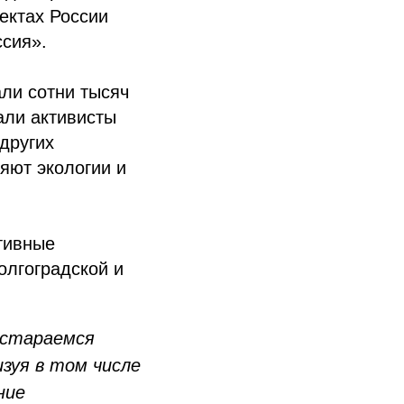
ектах России
сия».
ли сотни тысяч
али активисты
других
яют экологии и
тивные
олгоградской и
 стараемся
изуя в том числе
ние