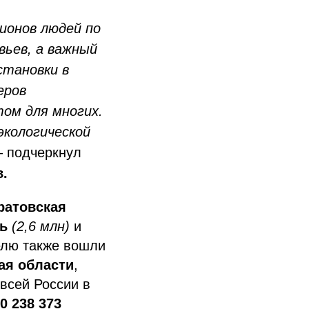
ионов людей по
вьев, а важный
становки в
еров
ом для многих.
кологической
– подчеркнул
.
ратовская
ь
(2,6 млн)
и
елю также вошли
ая области
,
 всей России в
0 238 373