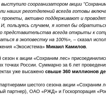
 выступило соорганизатором акции "Сохраним
и наших реготделений всегда готовы включ
е проекты, активно поддерживают и проводя
 И, пользуясь случаем, я хотел бы обратиться
то представительства всегда открыты к сот
аться в экоповестку на 100%»,
– сказал испо
жения «Экосистема»
Микаил Камилов
.
й сезон к акции «Сохраним лес» присоединили
х точках России. Суммарно за 6 лет проведени
ъектах уже высажено
свыше 360 миллионов де
артнерами шестого сезона акции «Сохраним л
ный партнер), ОАО «РЖД» и Госкорпорация «Ро