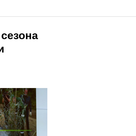
 сезона
и