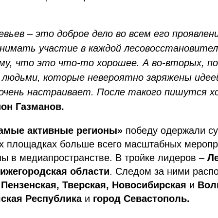
вьев – это доброе дело во всем его проявлени
нимать участие в каждой лесовосстановитель
му, что это что-то хорошее. А во-вторых, п
 людьми, которые невероятно заряжены идеей
 очень настраивает. После такого пишутся х
он Газманов.
амые активные регионы»
победу одержали су
их площадках больше всего масштабных меропр
ы в медиапространстве. В тройке лидеров –
Л
Нижегородская области
. Следом за ними расп
Пензенская, Тверская, Новосибирская
и
Вол
ская Республика
и
город Севастополь.