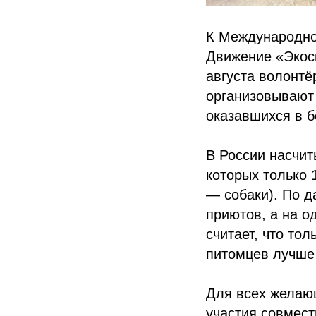
К Международно
Движение «Экос
августа волонтё
организовывают
оказавшихся в б
В России насчит
которых только 
— собаки). По 
приютов, а на о
считает, что то
питомцев лучше 
Для всех желаю
участия совмес