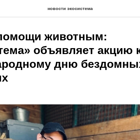
новости экосистема
помощи животным:
тема» объявляет акцию 
родному дню бездомны
ых