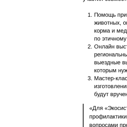
Помощь прию
животных, о
корма и мед
по этичному
Онлайн выст
региональны
выездные вы
которым нуж
Мастер-клас
изготовлени
будут вруч
«Для «Экосис
профилактики
вопросами пр