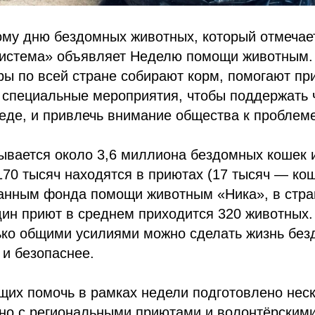
му дню бездомных животных, который отмечает
истема» объявляет Неделю помощи животным. 
ры по всей стране собирают корм, помогают пр
 специальные мероприятия, чтобы поддержать 
еде, и привлечь внимание общества к проблеме
ывается около 3,6 миллиона бездомных кошек и
170 тысяч находятся в приютах (17 тысяч — кош
данным фонда помощи животным «Ника», в стра
дин приют в среднем приходится 320 животных
лько общими усилиями можно сделать жизнь бе
и безопаснее.
щих помочь в рамках недели подготовлено нес
тно с региональными приютами и волонтёрским