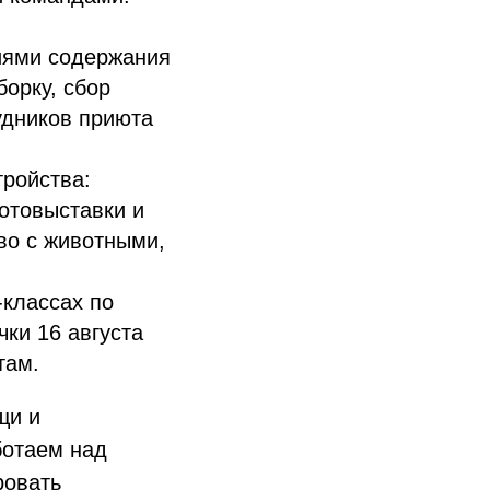
иями содержания
борку, сбор
удников приюта
ройства:
отовыставки и
во с животными,
-классах по
чки 16 августа
там.
щи и
ботаем над
ровать