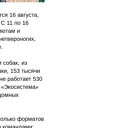
ся 16 августа,
С 11 по 16
иютам и
четвероногих,
.
 собак, из
ки, 153 тысячи
не работает 530
. «Экосистема»
здомных
колько форматов
и командами: