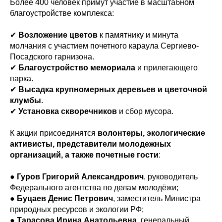
Более 400 человек примут участие в масштабном
благоустройстве комплекса:
✔
Возложение цветов
к памятнику и минута
молчания с участием почетного караула Сергиево-
Посадского гарнизона.
✔
Благоустройство мемориала
и прилегающего
парка.
✔
Высадка крупномерных деревьев и цветочной
клумбы
.
✔
Установка скворечников
и сбор мусора.
К акции присоединятся
волонтеры, экологические
активисты, представители молодежных
организаций, а также почетные гости
:
●
Гуров Григорий Александрович
, руководитель
Федерального агентства по делам молодёжи;
●
Буцаев Денис Петрович
, заместитель Министра
природных ресурсов и экологии РФ;
●
Тарасова Ирина Анатольевна
, генеральный