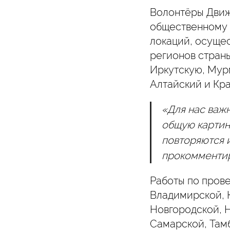
Волонтёры Движ
общественному 
локаций, осуще
регионов стран
Иркутскую, Мурм
Алтайский и Кра
«Для нас важ
общую картин
повторяются 
прокомменти
Работы по пров
Владимирской, 
Новгородской, 
Самарской, Там