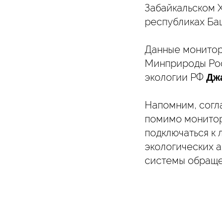
Забайкальском Х
республиках Баш
Данные монитор
Минприроды Рос
экологии РФ
Дж
Напомним, согл
помимо монитор
подключаться к 
экологических 
системы обраще