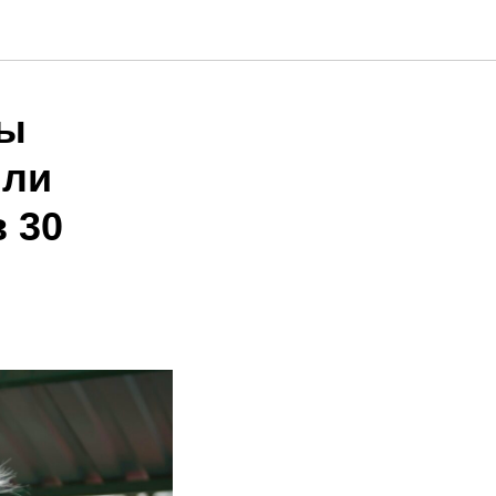
ты
или
 30