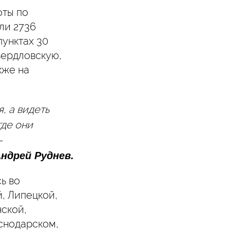
оты по
ли 2736
унктах 30
вердловскую,
кже на
, а видеть
где они
–
ндрей Руднев.
ь во
, Липецкой,
ской,
снодарском,