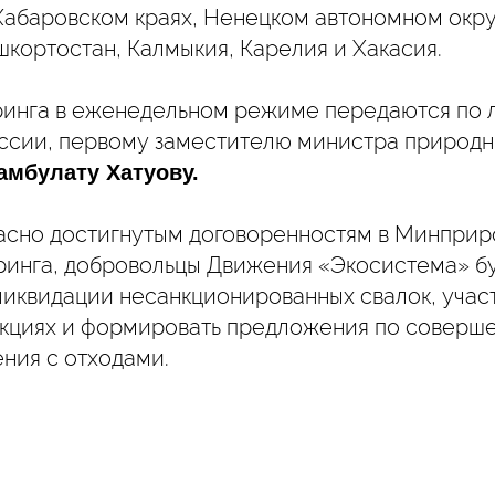
абаровском краях, Ненецком автономном округ
кортостан, Калмыкия, Карелия и Хакасия.
инга в еженедельном режиме передаются по 
сии, первому заместителю министра природн
амбулату Хатуову.
асно достигнутым договоренностям в Минприр
инга, добровольцы Движения «Экосистема» б
ликвидации несанкционированных свалок, участ
акциях и формировать предложения по соверш
ния с отходами.