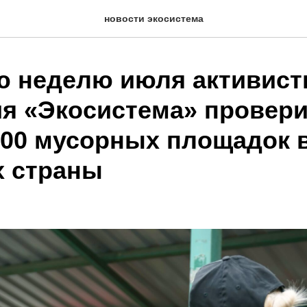
новости экосистема
ю неделю июля активис
я «Экосистема» провер
800 мусорных площадок в
х страны