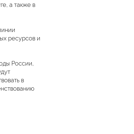
е, а также в
линии
ых ресурсов и
оды России,
удут
вовать в
енствованию