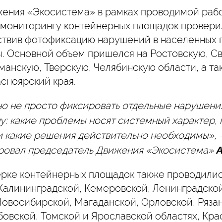
ения «Экосистема» в рамках проводимой раб
мониторингу контейнерных площадок провери
ствив фотофиксацию нарушений в населенных п
ы. Основной объем пришелся на Ростовскую, С
анскую, Тверскую, Челябинскую области, а та
сноярский края.
но не просто фиксировать отдельные нарушения
у: какие проблемы носят системный характер, 
и какие решения действительно необходимы», 
ровал председатель Движения «Экосистема»
А
ерке контейнерных площадок также проводилис
Калининградской, Кемеровской, Ленинградской
Новосибирской, Магаданской, Орловской, Рязан
бовской, Томской и Ярославской областях, Кра