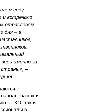
шлом году
 и встречало
ом отраслевом
 дня – в
наставников,
ственников,
симальный
 ведь именно за
 страны»,
–
уднев.
щаются с
 наполнена как и
ю с ТКО, так и
ессионалы в