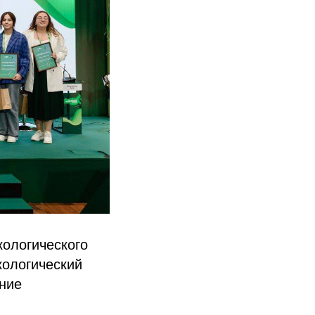
кологического
кологический
ние