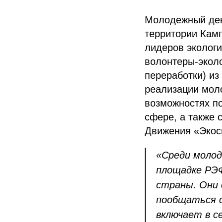
Молодежный ден
территории Камп
лидеров экологи
волонтеры-эколо
переработки) из
реализации моло
возможностях по
сфере, а также 
Движения «Экос
«Среди молод
площадке РЭФ
страны. Они 
пообщаться с
включает в с