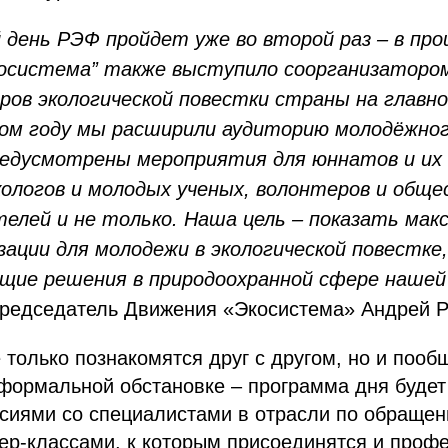
день РЭФ пройдет уже во второй раз – в про
осистема” также выступило соорганизатором
ров экологической повестки страны на главн
ом году мы расширили аудиторию молодёжного
едусмотрены мероприятия для юннатов и их 
ологов и молодых ученых, волонтеров и обще
елей и не только. Наша цель – показать мак
зации для молодежи в экологической повестке,
ущие решения в природоохранной сфере нашей
председатель Движения «Экосистема» Андрей Р
 только познакомятся друг с другом, но и пооб
формальной обстановке – программа дня будет
иями со специалистами в отрасли по обращени
ер-классами, к которым присоединятся и проф