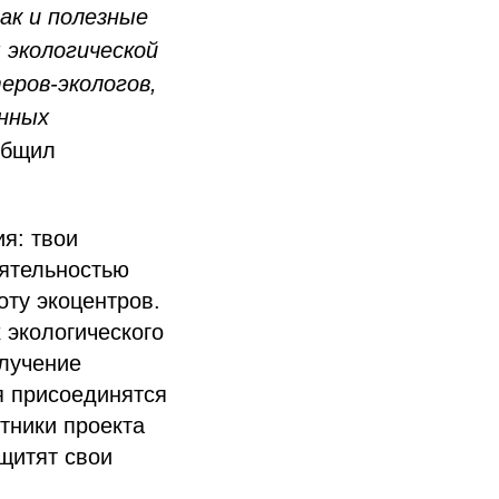
ак и полезные
 экологической
еров-экологов,
енных
бщил
я: твои
еятельностью
оту экоцентров.
 экологического
олучение
я присоединятся
тники проекта
щитят свои