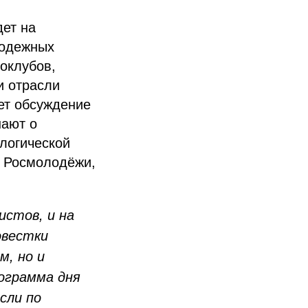
ет на
лодежных
коклубов,
и отрасли
ет обсуждение
нают о
логической
, Росмолодёжи,
истов, и на
овестки
м, но и
ограмма дня
сли по