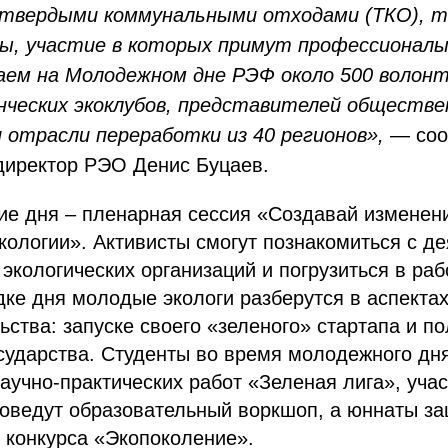
твердыми коммунальными отходами (ТКО), т
ы, участие в которых примут профессионалы
ем на Молодежном дне РЭФ около 500 волонт
нческих экоклубов, представителей обществ
и отрасли переработки из 40 регионов»,
— соо
директор РЭО Денис Буцаев.
е дня – пленарная сессия «Создавай изменени
кологии». Активисты смогут познакомиться с д
экологических организаций и погрузиться в раб
ке дня молодые экологи разберутся в аспектах
ства: запуске своего «зеленого» стартапа и п
сударства. Студенты во время молодежного дн
аучно-практических работ «Зеленая лига», учас
оведут образовательный воркшоп, а юннаты за
 конкурса «Экопоколение».